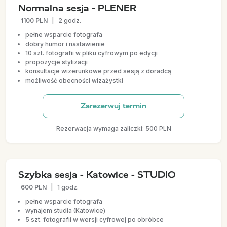
Normalna sesja - PLENER
1100 PLN
|
2 godz.
pełne wsparcie fotografa
dobry humor i nastawienie
10 szt. fotografii w pliku cyfrowym po edycji
propozycje stylizacji
konsultacje wizerunkowe przed sesją z doradcą
możliwość obecności wizażystki
Zarezerwuj termin
Rezerwacja wymaga zaliczki: 500 PLN
Szybka sesja - Katowice - STUDIO
600 PLN
|
1 godz.
pełne wsparcie fotografa
wynajem studia (Katowice)
5 szt. fotografii w wersji cyfrowej po obróbce